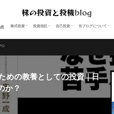
株式投資
投資信託
自己投資
当ブログについて
個別株
証券会社
ETF
おすすめ本
プライバシーポリシ
IPO
ための教養としての投資｜日
のか？