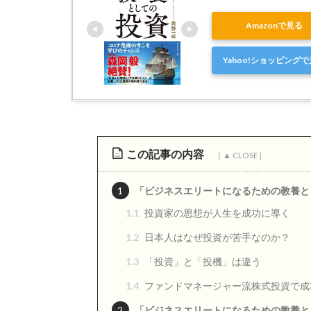
Amazonで見る
Yahoo!ショッピング
この記事の内容
1
「ビジネスエリートになるための教養と
1.1
投資家の思想が人生を成功に導く
1.2
日本人はなぜ投資が苦手なのか？
1.3
「投資」と「投機」は違う
1.4
ファンドマネージャー流株式投資で成
2
「ビジネスエリートになるための教養と