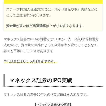
ステージ制(個人優遇方式)では、預かり資産や取引実績などに
よって当選確率が変わります。
資金量が多いほど当選確率は上がりやすくなります。
マネックス証券のIPOの抽選では100%が一人一票制(平等抽選方
式)なので、資金量の大小によって当選確率が変わることがなく、
誰でも平等にチャンスがあります。
申し込みは1人につき1票までです。
マネックス証券のIPO実績
マネックス証券の過去10年分のIPO実績は次の通りです。
【マネックス証券のIPO実績】