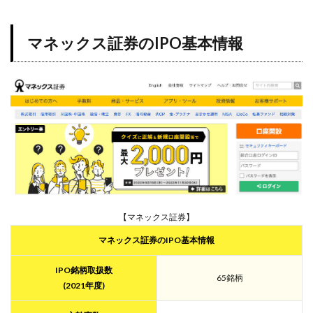
マネックス証券のIPO基本情報
【マネックス証券】
マネックス証券のIPO基本情報
IPO銘柄取扱数
65銘柄
(2021年度)