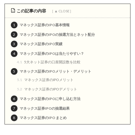
この記事の内容
1
マネックス証券のIPO基本情報
2
マネックス証券のIPOの抽選方法とネット配分
3
マネックス証券のIPO実績
4
マネックス証券のIPOは当たりやすい？
4.1
5大ネット証券の口座開設数を比較
5
マネックス証券のIPOメリット・デメリット
5.1
マネックス証券のIPOメリット
5.2
マネックス証券のIPOデメリット
6
マネックス証券のIPOに申し込む方法
7
マネックス証券IPOの抽選結果
8
マネックス証券のIPO まとめ