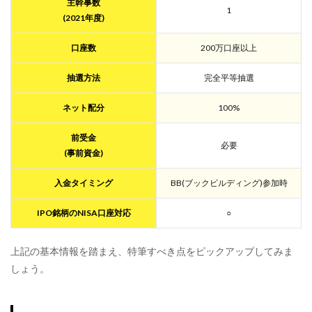
主幹事数
1
(2021年度)
口座数
200万口座以上
抽選方法
完全平等抽選
ネット配分
100%
前受金
必要
(事前資金)
入金タイミング
BB(ブックビルディング)参加時
IPO銘柄のNISA口座対応
○
上記の基本情報を踏まえ、特筆すべき点をピックアップしてみま
しょう。