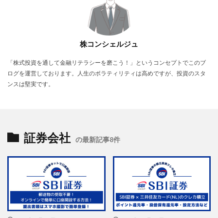
株コンシェルジュ
「株式投資を通して金融リテラシーを磨こう！」というコンセプトでこのブ
ログを運営しております。人生のボラティリティは高めですが、投資のスタ
ンスは堅実です。
証券会社
の最新記事8件