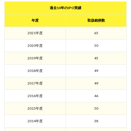
過去10年のIPO実績
年度
取扱銘柄数
2021年度
65
2020年度
50
2019年度
45
2018年度
49
2017年度
49
2016年度
46
2015年度
50
2014年度
38