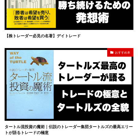
【株トレーダー必見の名著】デイトレード
おすすめ本
タートル流投資の魔術｜伝説のトレーダー集団タートルズの最高エリー
トが語るトレードの極意