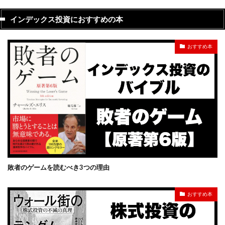
インデックス投資におすすめの本
おすすめ本
敗者のゲームを読むべき3つの理由
おすすめ本