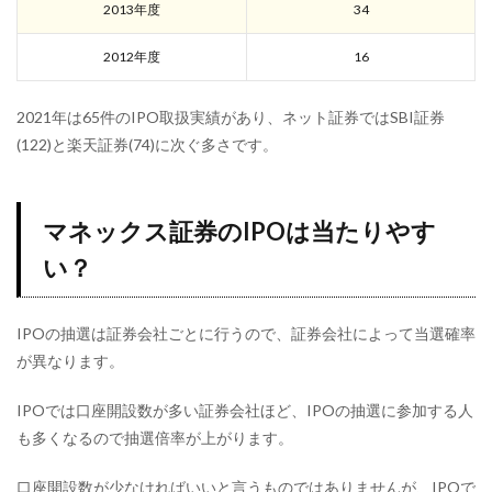
2013年度
34
2012年度
16
2021年は65件のIPO取扱実績があり、ネット証券ではSBI証券
(122)と楽天証券(74)に次ぐ多さです。
マネックス証券のIPOは当たりやす
い？
IPOの抽選は証券会社ごとに行うので、証券会社によって当選確率
が異なります。
IPOでは口座開設数が多い証券会社ほど、IPOの抽選に参加する人
も多くなるので抽選倍率が上がります。
口座開設数が少なければいいと言うものではありませんが、IPOで