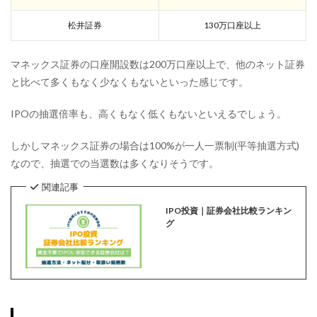
松井証券
130万口座以上
マネックス証券の口座開設数は200万口座以上で、他のネット証券
と比べて多くもなく少なくもないといった感じです。
IPOの抽選倍率も、高くもなく低くもないといえるでしょう。
しかしマネックス証券の場合は100%が一人一票制(平等抽選方式)
なので、抽選での当選数は多くなりそうです。
関連記事
IPO投資｜証券会社比較ランキン
グ