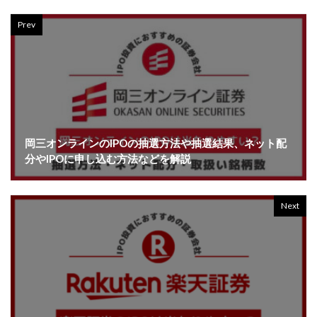
Prev
岡三オンラインのIPOの抽選方法や抽選結果、ネット配
分やIPOに申し込む方法などを解説
Next