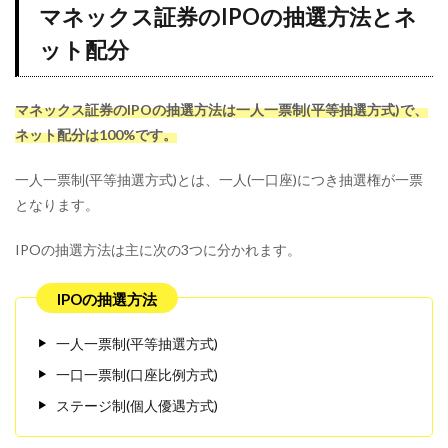
マネックス証券のIPOの抽選方法とネ
ット配分
マネックス証券のIPOの抽選方法は一人一票制(平等抽選方式)で、
ネット配分は100%です。
一人一票制(平等抽選方式)とは、一人(一口座)につき抽選権が一票
となります。
IPOの抽選方法は主に次の3つに分かれます。
一人一票制(平等抽選方式)
一口一票制(口座比例方式)
ステージ制(個人優遇方式)