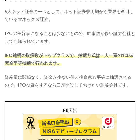
5大ネット証券の一つとして、ネット証券黎明期から業界を牽引し
ているマネックス証券。
IPOの主幹事になることは少ないものの、幹事数が多い証券会社と
しても知られています。
IPO銘柄の取扱数がトップクラスで、抽選方式は一人一票の100%
完全平等抽選で行われます。
資産量に関係なく、資金が少ない個人投資家も平等に抽選される
ので、IPO投資をするなら口座開設しておきたい証券会社です。
PR広告